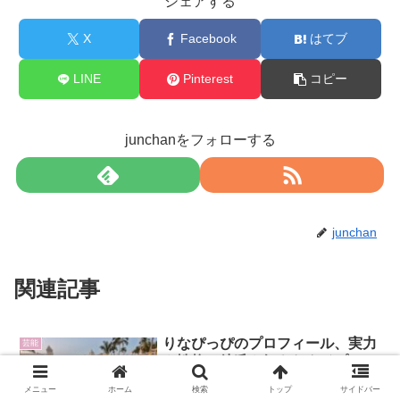
シェアする
X
Facebook
はてブ
LINE
Pinterest
コピー
junchanをフォローする
junchan
関連記事
りなぴっぴのプロフィール、実力
芸能
や性格、彼氏や好きなタイプ、ラ
ーメンへのこだわりまで調べた!
メニュー
ホーム
検索
トップ
サイドバー
【秘密のケンミンSHOW極！】