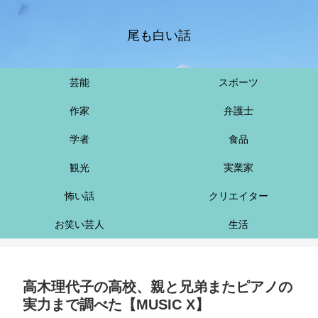
尾も白い話
芸能
スポーツ
作家
弁護士
学者
食品
観光
実業家
怖い話
クリエイター
お笑い芸人
生活
高木理代子の高校、親と兄弟またピアノの
実力まで調べた【MUSIC X】