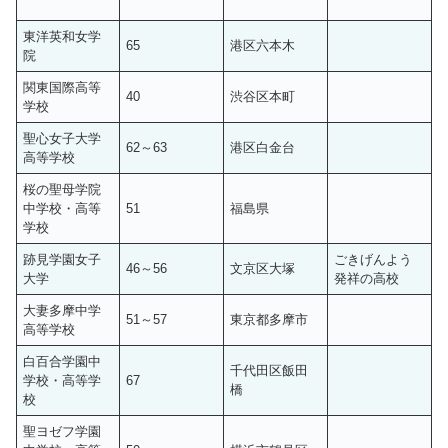
東洋英和女学
65
港区六本木
院
関東国際高等
40
渋谷区本町
学校
聖心女子大学
62～63
港区白金台
高等学校
桜の聖母学院
中学校・高等
51
福島県
学校
跡見学園女子
ごきげんよう
46～56
文京区大塚
大学
発祥の高校
大妻多摩中学
51～57
東京都多摩市
高等学校
白百合学園中
千代田区飯田
学校・高等学
67
橋
校
聖ヨゼフ学園