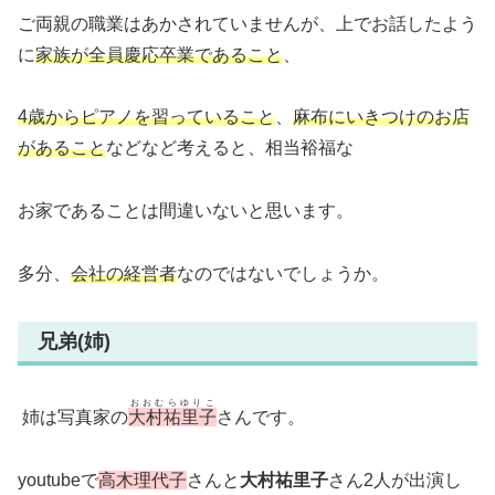
ご両親の職業はあかされていませんが、上でお話したよう
に
家族が全員慶応卒業であること
、
4歳からピアノを習っていること
、
麻布にいきつけのお店
があること
などなど考えると、相当裕福な
お家であることは間違いないと思います。
多分、
会社の経営者
なのではないでしょうか。
兄弟(姉)
おおむらゆりこ
姉は写真家の
大村祐里子
さんです。
youtubeで
高木理代子
さんと
大村祐里子
さん2人が出演し