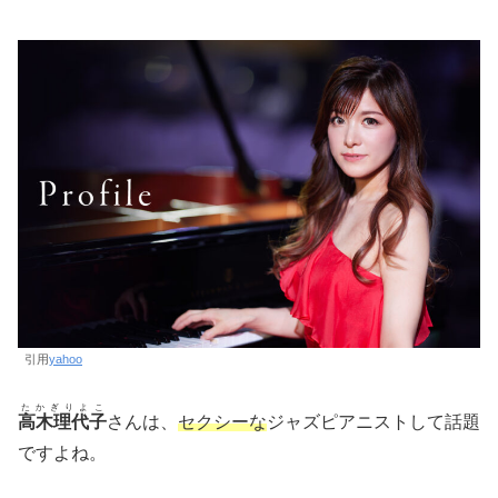
引用
yahoo
たかぎりよこ
高木理代子
さんは、
セクシーな
ジャズピアニストして話題
ですよね。