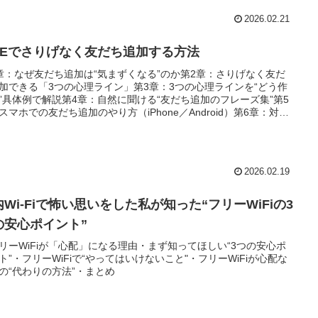
2026.02.21
INEでさりげなく友だち追加する方法
章：なぜ友だち追加は“気まずくなる”のか第2章：さりげなく友だ
加できる「3つの心理ライン」第3章：3つの心理ラインを“どう作
”具体例で解説第4章：自然に聞ける“友だち追加のフレーズ集”第5
スマホでの友だち追加のやり方（iPhone／Android）第6章：対面
うべき方法は「＋招待」と「QRコード」の2つだけ
2026.02.19
Wi‑Fiで怖い思いをした私が知った“フリーWiFiの3
の安心ポイント”
リーWiFiが「心配」になる理由・まず知ってほしい“3つの安心ポ
ト”・フリーWiFiで“やってはいけないこと"・フリーWiFiが心配な
の“代わりの方法”・まとめ