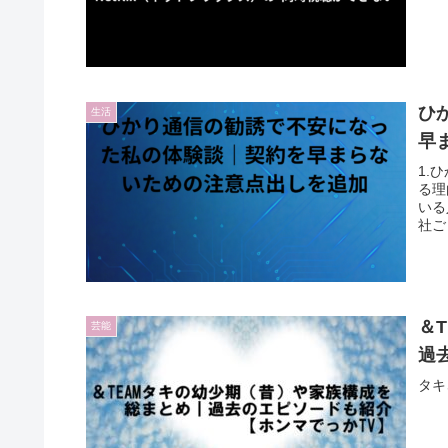
ひ
生活
早
1.
る理
いる
社ご
い知
＆
芸能
過
タキ