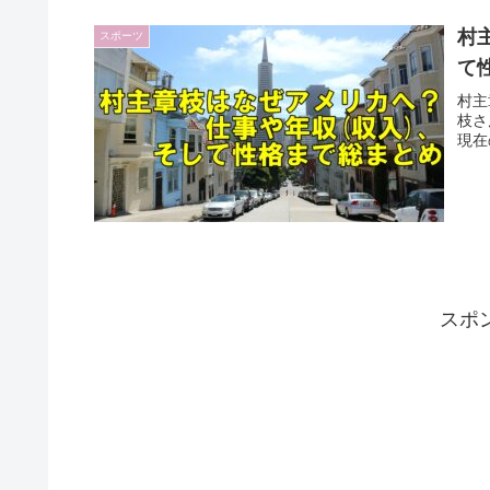
村
スポーツ
て
村主
枝さ
現在
スポ