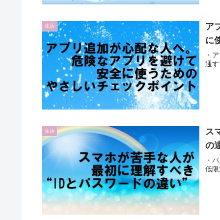
ア
生活
に
・ア
通す
ス
生活
の
・パ
低限