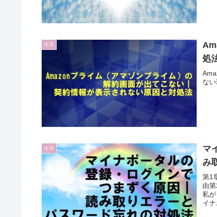
A
生活
処
Am
ない
マ
生活
み
第1
由第
私が
イナ