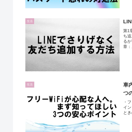
L
生活
第1
ち追
るか
章：
で使
車内
生活
つ
・フ
イン
とき