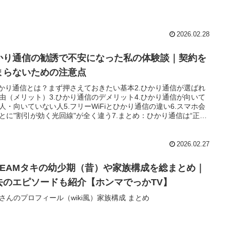
2026.02.28
かり通信の勧誘で不安になった私の体験談｜契約を
まらないための注意点
ひかり通信とは？まず押さえておきたい基本2.ひかり通信が選ばれ
由（メリット）3.ひかり通信のデメリット4.ひかり通信が向いて
人・向いていない人5.フリーWiFiとひかり通信の違い6.スマホ会
とに"割引が効く光回線"が全く違う7.まとめ：ひかり通信は“正し
識”がないと損をする
2026.02.27
TEAMタキの幼少期（昔）や家族構成を総まとめ｜
去のエピソードも紹介【ホンマでっかTV】
さんのプロフィール（wiki風）家族構成 まとめ