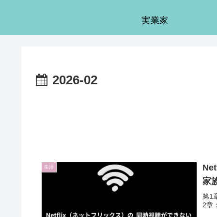
実業家
2026-02
N
生活
家
第1章 : Netflix（ネットフリックス）
2章