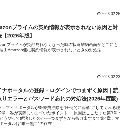
2026.02.25
mazonプライムの契約情報が表示されない原因と対
法【2026年版】
azonプライムが突然見れなくなった時の状況解約画面がどこにも
理由Amazon側に契約情報が表示されないときの対処法
2026.02.23
イナポータルの登録・ログインでつまずく原因｜読
取りエラーとパスワード忘れの対処法(2026年度版)
章：マイナポータルが医療費控除を“圧倒的に簡単”にしてくれる理
2章：私が実際につまずいたポイント──原因はここだった第3章：
どうやって解決したのか──つまずきから抜け出すまで第4章：マ
ポータルは“唯一無二”の存在