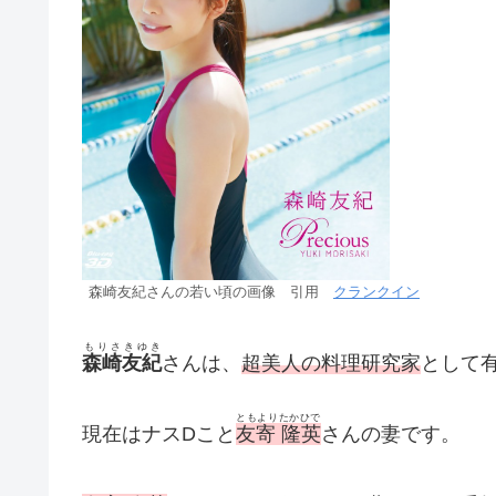
森崎友紀さんの若い頃の画像 引用
クランクイン
もりさきゆき
森崎友紀
さんは、
超美人の料理研究家
として
ともよりたかひで
現在はナスDこと
友寄 隆英
さんの妻です。