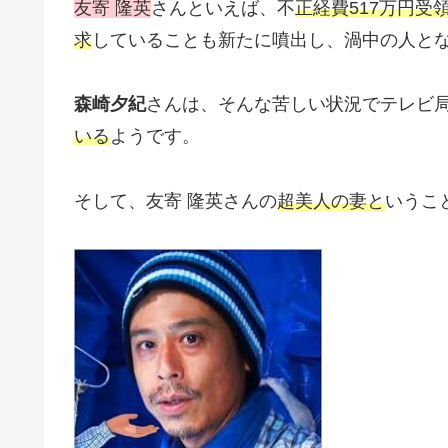
友寄 隆英
さんといえば、不
正経費517万円
求
していることも新たに噴出し、渦中の人と
森崎夕紀
さんは、そんな苦しい状況でテレビ
いる
ようです。
そして、友寄 隆英さんの
超美人の妻と
いうこ