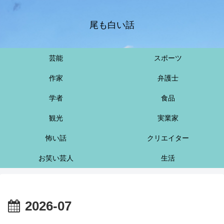
尾も白い話
芸能
スポーツ
作家
弁護士
学者
食品
観光
実業家
怖い話
クリエイター
お笑い芸人
生活
2026-07