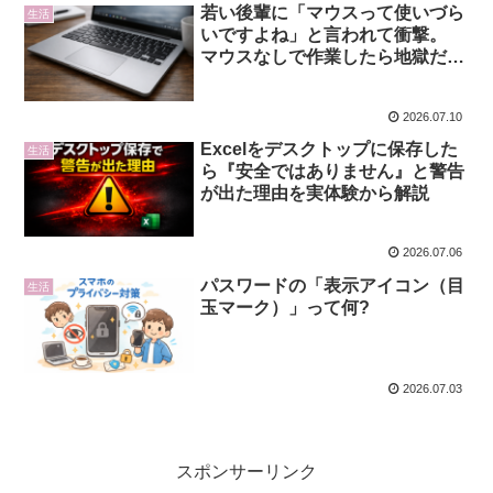
若い後輩に「マウスって使いづら
生活
いですよね」と言われて衝撃。
マウスなしで作業したら地獄だっ
た話と、最低限のパッド操作
2026.07.10
Excelをデスクトップに保存した
生活
ら『安全ではありません』と警告
が出た理由を実体験から解説
2026.07.06
パスワードの「表示アイコン（目
生活
玉マーク）」って何?
2026.07.03
スポンサーリンク