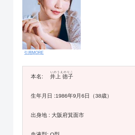
引用MORE
いのうえのりこ
本名:
井上 徳子
生年月日 :1986年9月6日（38歳）
出身地 : 大阪府箕面市
血液型: O型