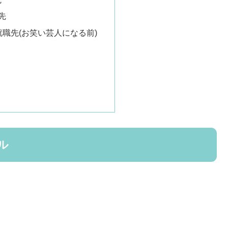
先
就職先(お笑い芸人になる前)
ル