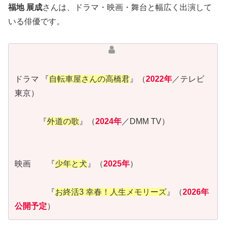
福地 展成
さんは、ドラマ・映画・舞台と幅広く出演して
いる俳優です。
ドラマ 『
自転車屋さんの高橋君
』（
2022年
／テレビ
東京）
『
外道の歌
』（
2024年
／DMM TV）
映画 『
少年と犬
』（
2025年
）
『
お終活3 幸春！人生メモリーズ
』（
2026年
公開予定
）