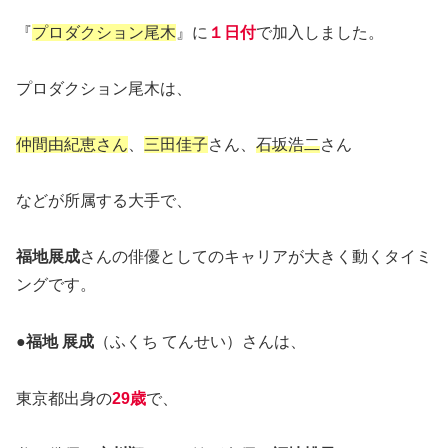
『
プロダクション尾木
』に
１日付
で加入しました。
プロダクション尾木は、
仲間由紀恵さん
、
三田佳子
さん、
石坂浩二
さん
などが所属する大手で、
福地展成
さんの俳優としてのキャリアが大きく動くタイミ
ングです。
●
福地 展成
（ふくち てんせい）さんは、
東京都出身の
29歳
で、