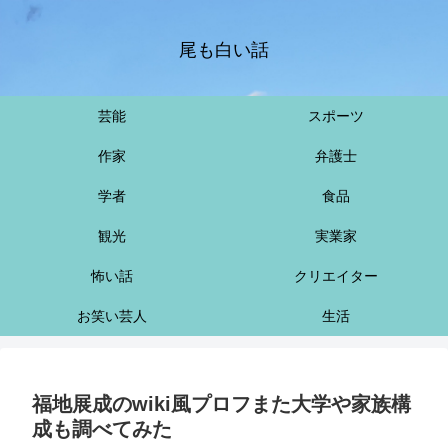
尾も白い話
芸能
スポーツ
作家
弁護士
学者
食品
観光
実業家
怖い話
クリエイター
お笑い芸人
生活
福地展成のwiki風プロフまた大学や家族構
成も調べてみた