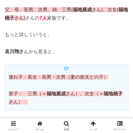
父、母、長男、次男、姉、三男(
福地展成
さん)、次女(
福地
桃子
さん)
さんの
7人
家族です。
もっと詳しくいうと、
哀川翔さ
んから見ると、
連れ子：長女・長男・次男（妻の前夫との子）
実子：
三男（＝
福地展成
さん）、次女（＝
福地桃子
さん）
ということになります。
メニュー
ホーム
検索
トップ
サイドバー