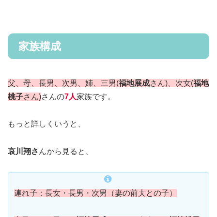
家族構成
父、母、長男、次男、姉、三男(
福地展成
さん)、次女(
福地
桃子
さん)
さんの
7人
家族です。
もっと詳しくいうと、
哀川翔さ
んから見ると、
連れ子：長女・長男・次男（妻の前夫との子）