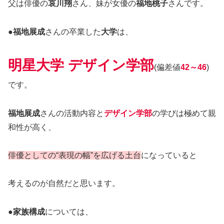
父は俳優の
哀川翔
さん、妹が女優の
福地桃子
さんです。
●
福地展成
さんの卒業した
大学
は、
明星大学 デザイン学部
(偏差値
42～46
)
です。
福地展成
さんの活動内容と
デザイン学部
の学びは極めて親
和性が高く、
俳優としての“表現の幅”を広げる土台
になっていると
考えるのが自然だと思います。
●
家族構成
については、