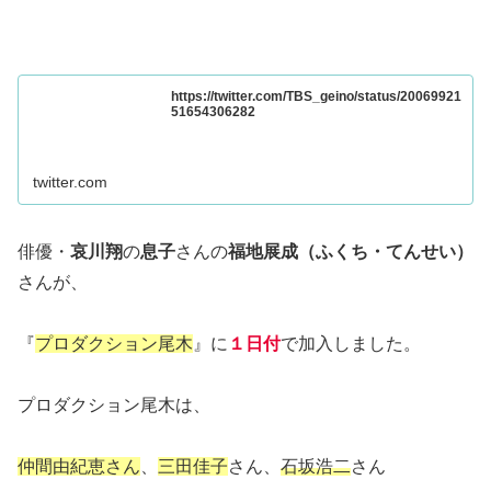
https://twitter.com/TBS_geino/status/20069921
51654306282
twitter.com
俳優・
哀川翔
の
息子
さんの
福地展成（ふくち・てんせい）
さんが、
『
プロダクション尾木
』に
１日付
で加入しました。
プロダクション尾木は、
仲間由紀恵さん
、
三田佳子
さん、
石坂浩二
さん