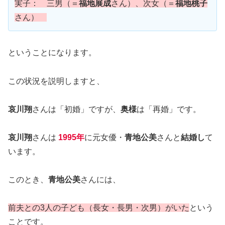
実子：
三男（＝
福地展成
さん）、次女（＝
福地桃子
さん）
ということになります。
この状況を説明しますと、
哀川翔
さんは「初婚」ですが、
奥様
は「再婚」です。
哀川翔
さんは
1995年
に元女優・
青地公美
さんと
結婚し
て
います。
このとき、
青地公美
さんには、
前夫との3人の子ども（長女・長男・次男）がいた
という
ことです。