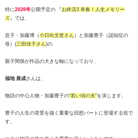
特に
2026年
公開予定の 『
お終活3 幸春！人生メモリー
ズ
』では、
息子・加藤博（
小日向文世さん
）と加藤豊子（認知症の
母）(
三田佳子さん
)の
親子関係が作品の大きな軸になっており、
福地 展成
さんは、
物語の中心人物・加藤豊子の
“若い頃の夫”
を演じます。
豊子の人生の背景を描く重要な回想パートに登場する役で
す。