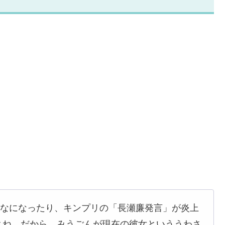
涼とうわなになったり、キンプリの「長瀬廉発言」が炎上
よね。だから、みうごんが現在の彼女といううわさ