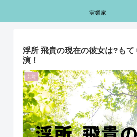
実業家
浮所 飛貴の現在の彼女は?も
演！
芸能