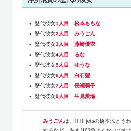
歴代彼女
1人目 松本ももな
歴代彼女
2人目 みうごん
歴代彼女
3人目 藤崎優衣
歴代彼女
4人目 るな
歴代彼女
5人目 ゆうな
歴代彼女
6人目 白石聖
歴代彼女
7人目 長瀬莉子
歴代彼女
8人目 生見愛瑠
みうごん
は、HiHi jetsの橋本
するなど、あまり印象よくないです