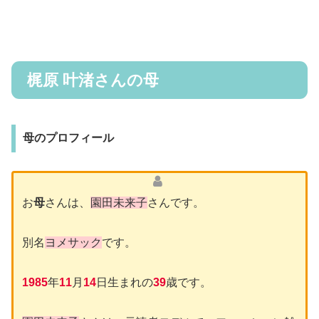
梶原 叶渚さんの母
母のプロフィール
お
母
さんは、
園田未来子
さんです。
別名
ヨメサック
です。
1985
年
11
月
14
日生まれの
39
歳です。