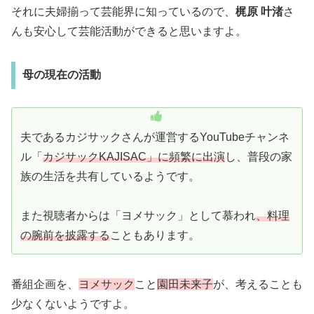
それに夫婦揃って芸能界に知っているので、
梶原 叶渚
さ
んも安心して芸能活動ができると思いますよ。
母の現在の活動
夫であるカジサックさんが運営するYouTubeチャンネ
ル「
カジサックKAJISAC」に頻繁に出演
し、普段の家
族の生活を共有しているようです。
また視聴者からは「ヨメサック」として慕われ
、料理
の腕前を披露する
こともあります。
番組企画を、
ヨメサック
こと
園田未来子
が、考えることも
少なくないようですよ。