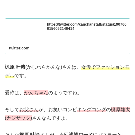
https://twitter.com/kanchanstaff/status/190700
0156052140414
twitter.com
梶原 叶渚
(かじわらかんな)さんは、
女優でファッションモ
デル
です。
愛称は、
かんちゃん
のようですね。
そして
お父さん
が、お笑いコンビ
キングコング
の
梶原雄太
(カジサック)
さんなんですよ。
そんな
梶原 叶渚
さんが、今回
沸騰ワード
にパネラーとし