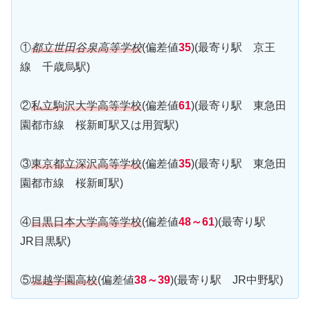
①
都立世田谷泉高等学校
(偏差値
35
)(最寄り駅 京王
線 千歳烏駅)
②
私立駒沢大学高等学校
(偏差値
61
)(最寄り駅 東急田
園都市線 桜新町駅又は用賀駅)
③
東京都立深沢高等学校
(偏差値
35
)(最寄り駅 東急田
園都市線 桜新町駅)
④
目黒日本大学高等学校
(偏差値
48～61
)(最寄り駅
JR目黒駅)
⑤
堀越学園高校
(偏差値
38～39
)(最寄り駅 JR中野駅)