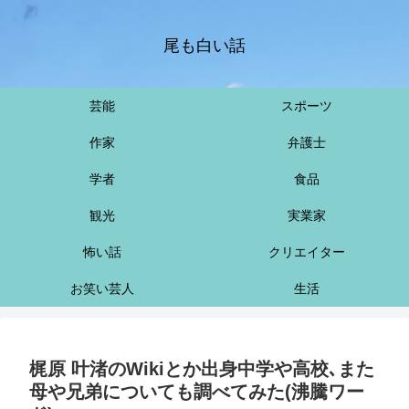
尾も白い話
芸能
スポーツ
作家
弁護士
学者
食品
観光
実業家
怖い話
クリエイター
お笑い芸人
生活
梶原 叶渚のWikiとか出身中学や高校､また
母や兄弟についても調べてみた(沸騰ワー