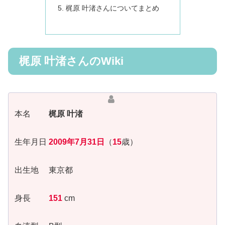
梶原 叶渚さんについてまとめ
梶原 叶渚さんのWiki
本名
梶原 叶渚
生年月日
2009年7月31日
（
15
歳）
出生地 東京都
身長
151
cm