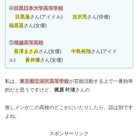
④
目黒日本大学高等学校
目黒蓮
さん(アイドル)
吉沢亮
さん(俳優)
福原遥
さん(女優)
⑤
堀越高等高校
長澤まさみ
さん(女優)
中島裕翔
さん(アイド
ル)
蒼井優
さん(女優)
私は、
東京都立深沢高等学校
が芸能活動する上で一番効率
的だと思うですけど、
梶原 叶渚
さんの
推しメンがこの高校のどこかにいたりしたら、話は別です
よね。
スポンサーリンク