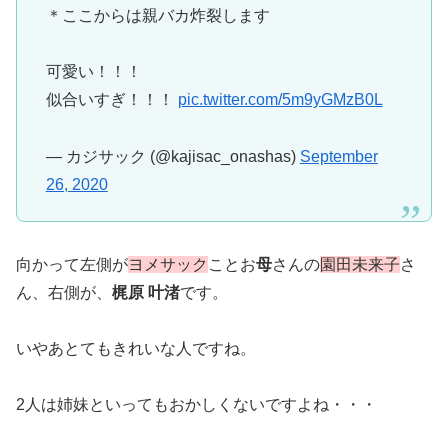
＊ここからは親バカ炸裂します
可愛い！！！
似合いすぎ！！！
pic.twitter.com/5m9yGMzB0L
— カジサック (@kajisac_onashas)
September
26, 2020
向かって左側が
ヨメサック
ことお
母
さんの
園田未来子
さ
ん、右側が、
梶原 叶渚
です。
いやあとてもきれいな人ですね。
2人は姉妹といってもおかしくないですよね・・・