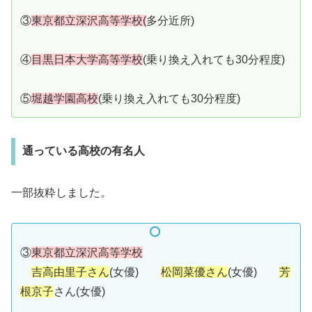
③
東京都立深沢高等学校(
多分近所)
④
目黒日本大学高等学校
(乗り換え入れても30分程度)
⑤
堀越学園高校
(乗り換え入れても30分程度)
通っている高校の有名人
一部抜粋しました。
③
東京都立深沢高等学校
吉高由里子さん
(女優)
松岡菜優さん
(女優)
芳
根京子
さん(女優)