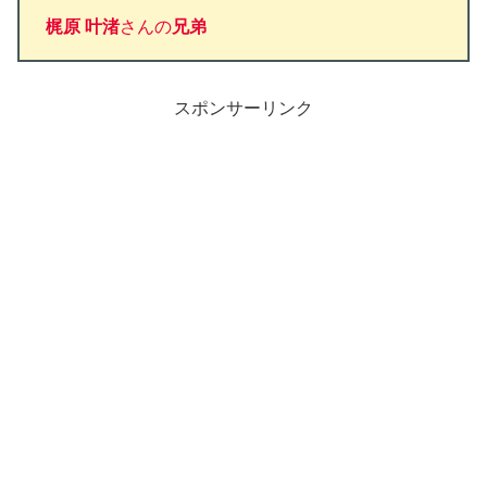
梶原 叶渚
さんの
兄弟
スポンサーリンク