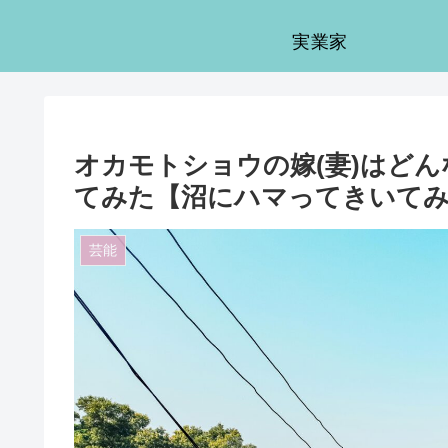
実業家
オカモトショウの嫁(妻)はど
てみた【沼にハマってきいて
芸能