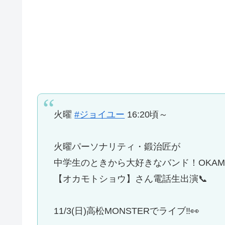
火曜
#ジョイユー
16:20頃～
火曜パーソナリティ・鍛治匠が
中学生のときから大好きなバンド！OKAMO
【オカモトショウ】さん電話生出演📞
11/3(日)高松MONSTERでライブ‼️👀