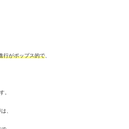
進行がポップス的で
、
す。
声は、