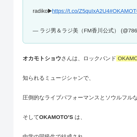
radiko▶️
https://t.co/Z5quIxA2U4
#OKAMOT
— ラジ男＆ラジ美（FM香川公式） (@786fm
オカモトショウ
さんは、ロックバンド
OKAMO
知られるミュージシャンで、
圧倒的なライブパフォーマンスとソウルフル
そして
OKAMOTO’S
は、
中学の同級生で結成され、