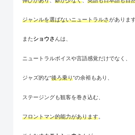
伸びがあり
、
癖が少なく
、
英語も日本語も自
ジャンルを選ばないニュートラルさ
がありま
また
ショウさ
んは、
ニュートラルボイスや言語感覚だけでなく、
ジャズ的な“
後ろ乗り
”の余裕もあり、
ステージングも観客を巻き込む、
フロントマン的能力があります
。