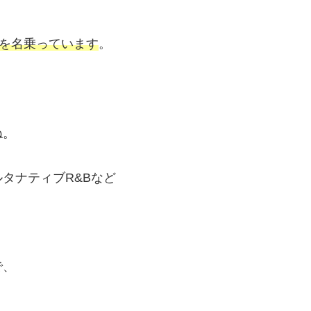
姓を名乗っています
。
ね。
タナティブR&Bなど
で、