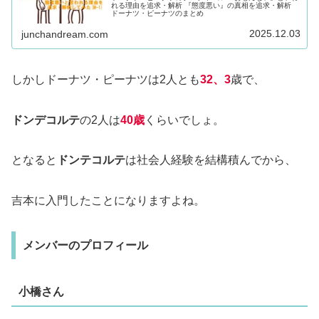
れる理由を追求・解析 『態度悪い』の真相を追求・解析
ドーナツ・ピーナツのまとめ
2025.12.03
junchandream.com
しかしドーナツ・ピーナツは2人とも
32、3
歳で、
ドンデコルテ
の2人は
40歳
くらいでしょ。
となると
ドンテコルテ
は社会人経験を結構積んでから、
吉本に入門したことになりますよね。
メンバーのプロフィール
小橋さん