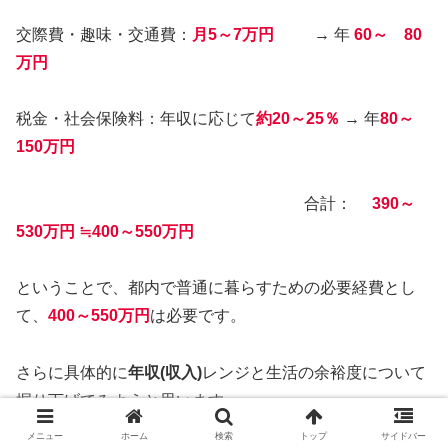
交際費・趣味・交通費：
月5～7万円
→ 年
60～ 80
万円
税金・社会保険料：年収に応じて
約20～25％
→ 年
8
0～
150万円
合計：
390～
530万円 ≒400～550万円
ということで、都内で普通に暮らすための必要経費とし
て、
400～550万円
は必要です。
さらに具体的に
年収(収入)
レンジと生活の余裕度について
掘り下げてみようと思います。
メニュー
ホーム
検索
トップ
サイドバー