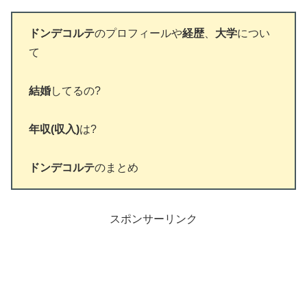
ドンデコルテ
のプロフィールや
経歴
、
大学
につい
て
結婚
してるの?
年収(収入)
は?
ドンデコルテ
のまとめ
スポンサーリンク