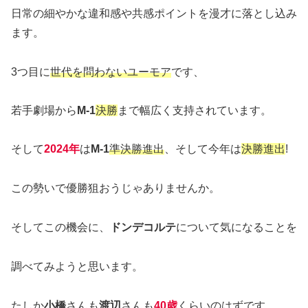
日常の細やかな違和感や共感ポイントを漫才に落とし込み
ます。
3つ目に
世代を問わないユーモア
です、
若手劇場から
M-1
決勝
まで幅広く支持されています。
そして
2024年
は
M-1
準決勝進出
、そして今年は
決勝進出
!
この勢いで優勝狙おうじゃありませんか。
そしてこの機会に、
ドンデコルテ
について気になることを
調べてみようと思います。
たしか
小橋
さんも
渡辺
さんも
40歳
くらいのはずです。