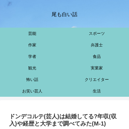
尾も白い話
芸能
スポーツ
作家
弁護士
学者
食品
観光
実業家
怖い話
クリエイター
お笑い芸人
生活
ドンデコルテ(芸人)は結婚してる?年収(収
入)や経歴と大学まで調べてみた(M-1)