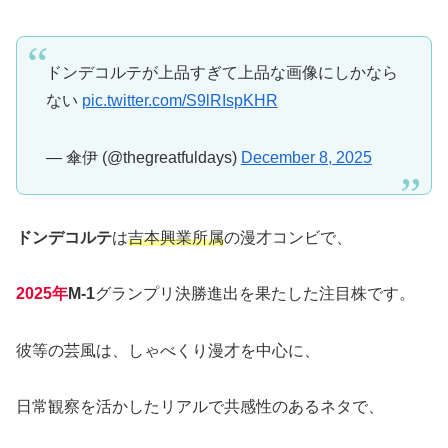
ドンデコルテが上品すぎて上品な画像にしかなら
ない
pic.twitter.com/S9lRIspKHR
— 傘伊 (@thegreatfuldays)
December 8, 2025
ドンデコルテ
は
吉本興業所属
の漫才コンビで、
2025年
M-1
グランプリ決勝進出を果たした注目株です。
彼等の芸風は、しゃべくり漫才を中心に、
日常観察を活かしたリアルで共感性のあるネタで、