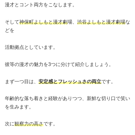
漫才とコント両方をこなします。
そして
神保町よしもと漫才劇
場、
渋谷よしもと漫才劇場
な
どを
活動拠点としています。
彼等の漫才の魅力を3つに分けて紹介しましょう。
まず一つ目は、
安定感とフレッシュさの両立
です。
年齢的な落ち着きと経験がありつつ、新鮮な切り口で笑い
を生みます。
次に
観察力の高さ
です。