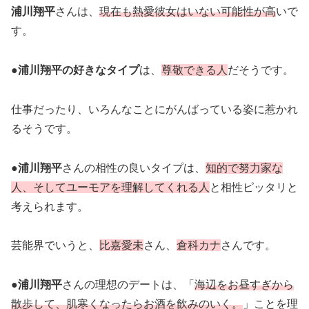
浦川翔平
さんは、
現在も熱愛彼女はいない可能性が高
いで
す。
●
浦川翔平の好きなタイプ
は、
尊敬できる人
だそうです。
仕事だったり、いろんなことにがんばっている姿に惹かれ
るそうです。
●
浦川翔平
さんの相性の良いタイプは、
知的で努力家な
人、そしてユーモアを理解してくれる人
と相性ピッタリと
考えられます。
芸能界でいうと、
比嘉愛未
さん、
倉科カナ
さんです。
●
浦川翔平
さんの理想のデートは、「
海辺をお昼すぎから
散歩して、肌寒くなったらお酒を飲みのいく。
」ことを理