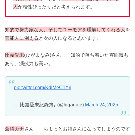
人
が相性ぴったりだと考えられます。
知的で努力家な人、そしてユーモアを理解してくれる人
を
芸能人に例える
と次の人になると思います。
比嘉愛未
(ひがまなみ)さん 知的で落ち着いた雰囲気も
あり、演技力も高い。
pic.twitter.com/KdlMeC1Yrj
— 比嘉愛未紀錄簿｡ (@higanote)
March 24, 2025
倉科カナ
さん ちよっとお姉さんになってしまうのです