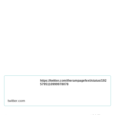
https://twitter.com/therampagefext/status/192
5795110999978078
twitter.com