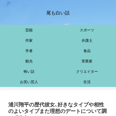
尾も白い話
芸能
スポーツ
作家
弁護士
学者
食品
観光
実業家
怖い話
クリエイター
お笑い芸人
生活
浦川翔平の歴代彼女､好きなタイプや相性
のよいタイプまた理想のデートについて調