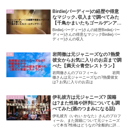
か?一般的にどんな講演が人気なのか?
Birdie(バーディー)の経歴や得意
芸能
なマジック､収入まで調べてみた
【千鳥かまいたちゴールデンアワ
ー】
Birdie(バーディー)さんの経歴Birdie(バー
ディー)さんの得意なマジックBirdie(バー
ディー)さんの収入
岩岡徹は元ジャニーズなの?熱愛
芸能
彼女からお気に入りのお店まで調
べた【満天☆青空レストラン】
岩岡徹さんのプロフィール 岩岡
徹さんは元ジャーニーズなの?熱愛彼女
は? お気に入りのお店は
伊礼彼方は元ジャニーズ? 国籍
クリエイター
は?また性格や評判についても調
べてみた(酒のつまみになる話)
伊礼彼方（いれい かなた）さんのプロフ
ィール、また国籍について元ジャニーズ
って本当?性格はどうなの?全般的に評判