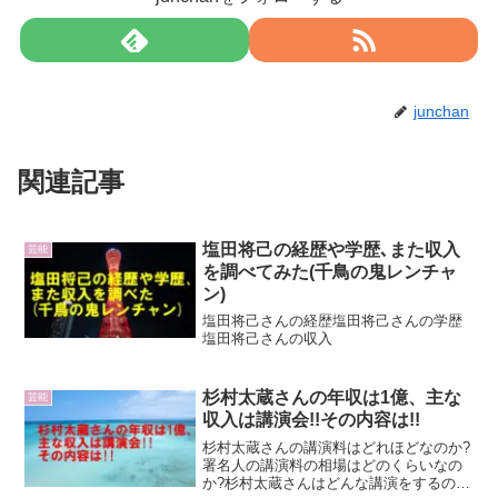
junchan
関連記事
塩田将己の経歴や学歴､また収入
芸能
を調べてみた(千鳥の鬼レンチャ
ン)
塩田将己さんの経歴塩田将己さんの学歴
塩田将己さんの収入
杉村太蔵さんの年収は1億、主な
芸能
収入は講演会!!その内容は!!
杉村太蔵さんの講演料はどれほどなのか?
署名人の講演料の相場はどのくらいなの
か?杉村太蔵さんはどんな講演をするの