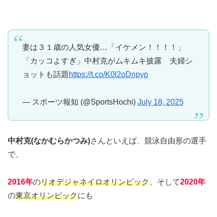
妻は３１歳の人気女優…「イケメン！！！！」
「カッコよすぎ」中村克がムキムキ披露 夫婦シ
ョットも話題
https://t.co/K0l2oDnpyp
— スポーツ報知 (@SportsHochi)
July 18, 2025
中村克(なかむらかつみ)
さんといえば、競泳自由形の選手
で、
2016年
の
リオデジャネイロオリンピック
、そして
2020年
の
東京オリンピック
にも