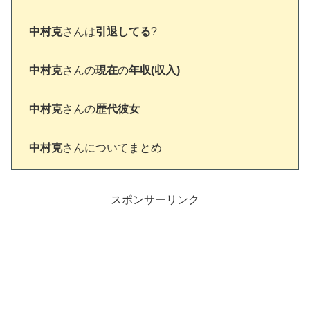
中村克
さんは
引退してる
?
中村克
さんの
現在
の
年収(収入)
中村克
さんの
歴代彼女
中村克
さんについてまとめ
スポンサーリンク