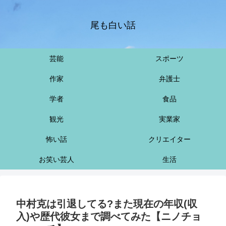
尾も白い話
芸能
スポーツ
作家
弁護士
学者
食品
観光
実業家
怖い話
クリエイター
お笑い芸人
生活
中村克は引退してる?また現在の年収(収
入)や歴代彼女まで調べてみた【ニノチョ