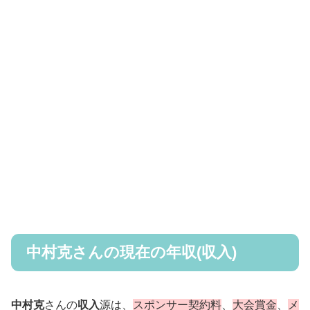
中村克さんの現在の年収(収入)
中村克
さんの
収入
源は、
スポンサー契約料
、
大会賞金
、
メ