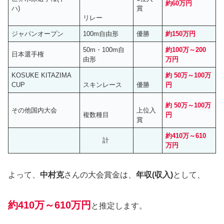
約60万円
ハ)
賞
リレー
ジャパンオープン
100m自由形
優勝
約150万円
50m・100m自
約100万～200
日本選手権
由形
万円
KOSUKE KITAZIMA
約 50万～100万
CUP
スキンレース
優勝
円
約 50万～100万
その他国内大会
上位入
複数種目
円
賞
約410万～610
計
万円
よって、
中村克
さんの大会賞金は、
年収(収入)
として、
約410万～610万円
と推定します。