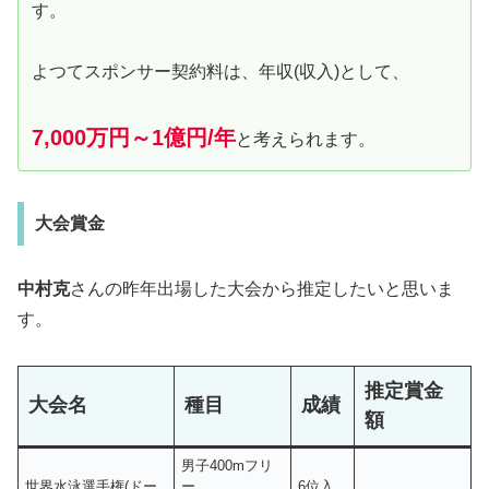
す。
よつてスポンサー契約料は、年収(収入)として、
7,000万円～1億円/年
と考えられます。
大会賞金
中村克
さんの昨年出場した大会から推定したいと思いま
す。
推定賞金
大会名
種目
成績
額
男子400mフリ
世界水泳選手権(ドー
ー
6位入