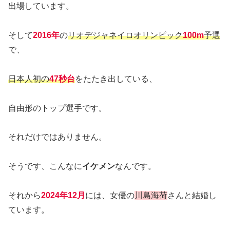
出場しています。
そして
2016年
の
リオデジャネイロオリンピック
100m
予選
で、
日本人初の
47秒台
をたたき出している、
自由形のトップ選手です。
それだけではありません。
そうです、こんなに
イケメン
なんです。
それから
2024年12月
には、女優の
川島海荷
さんと結婚し
ています。