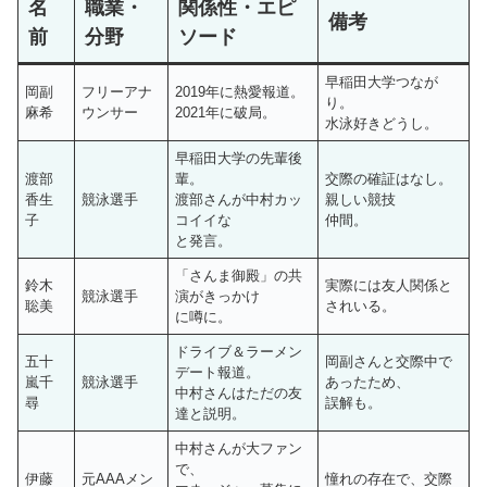
名
職業・
関係性・エピ
備考
前
分野
ソード
早稲田大学つなが
岡副
フリーアナ
2019年に熱愛報道。
り。
麻希
ウンサー
2021年に破局。
水泳好きどうし。
早稲田大学の先輩後
渡部
輩。
交際の確証はなし。
香生
競泳選手
渡部さんが中村カッ
親しい競技
子
コイイな
仲間。
と発言。
「さんま御殿」の共
鈴木
実際には友人関係と
競泳選手
演がきっかけ
聡美
されいる。
に噂に。
ドライブ＆ラーメン
五十
岡副さんと交際中で
デート報道。
嵐千
競泳選手
あったため、
中村さんはただの友
尋
誤解も。
達と説明。
中村さんが大ファン
で、
伊藤
元AAAメン
憧れの存在で、交際