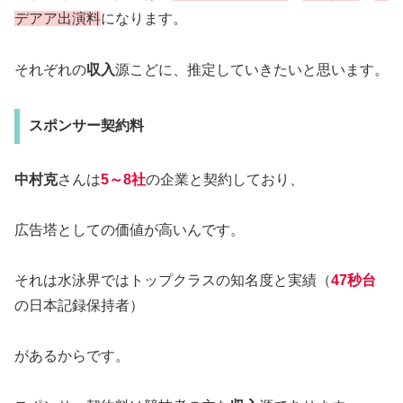
デアア出演料
になります。
それぞれの
収入
源こどに、推定していきたいと思います。
スポンサー契約料
中村克
さんは
5～8社
の企業と契約しており、
広告塔としての価値が高いんです。
それは水泳界ではトップクラスの知名度と実績（
47秒台
の日本記録保持者）
があるからです。