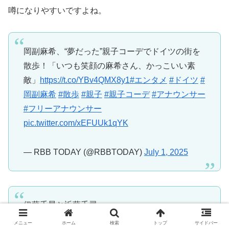
噂になりやすいですよね。
岡副麻希、“夢だった”親子コーデでドイツの街を
散歩！「いつも笑顔の麻希さん、かっこいい素
敵」
https://t.co/YBv4QMX8y1
#エンタメ
#ドイツ
#
岡副麻希
#散歩
#親子
#親子コーデ
#アナウンサー
#フリーアナウンサー
pic.twitter.com/xEFUUk1qYK
— RBB TODAY (@RBBTODAY)
July 1, 2025
伊藤千晃と近藤千尋
メニュー
ホーム
検索
トップ
サイドバー