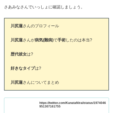
さあみなさんでいっしょに確認しましょう。
川尻蓮
さんのプロフィール
川尻蓮
さんが
病気(難病)
で
手術
したのは本当?
歴代彼女
は?
好きなタイプ
は?
川尻蓮
さんについてまとめ
https://twitter.com/KanataNirai/status/1974046
951307161755