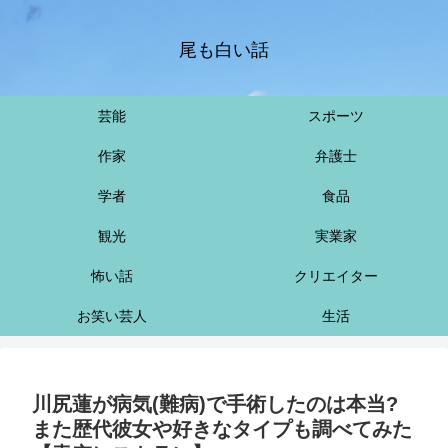
尾も白い話
芸能
スポーツ
作家
弁護士
学者
食品
観光
実業家
怖い話
クリエイター
お笑い芸人
生活
川尻蓮が病気(難病)で手術したのは本当?
また歴代彼女や好きなタイプも調べてみた