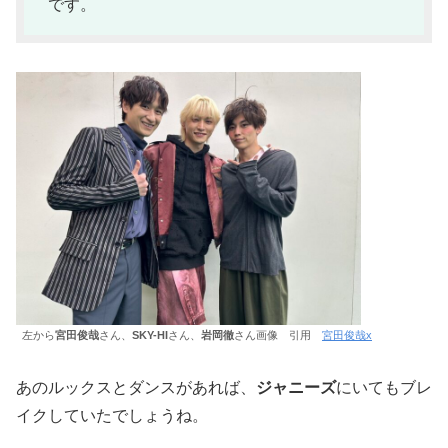
です。
左から
宮田俊哉
さん、
SKY-HI
さん、
岩岡徹
さん画像 引用
宮田俊哉x
あのルックスとダンスがあれば、
ジャニーズ
にいてもブレ
イクしていたでしょうね。