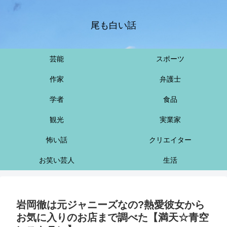
尾も白い話
芸能
スポーツ
作家
弁護士
学者
食品
観光
実業家
怖い話
クリエイター
お笑い芸人
生活
岩岡徹は元ジャニーズなの?熱愛彼女から
お気に入りのお店まで調べた【満天☆青空