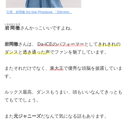
引用 岩岡徹 3rd Solo Photobook 「SSirrimiri」
いわおかとおる
岩岡徹
さんかっこいいですよね。
岩岡徹
さんは、
Da-iCEのパフォーマー
として
きれきれの
ダンス
と
透き通った声
でファンを魅了しています。
またそれだけでなく、
東大王
で優秀な頭脳を披露していま
す。
ルックス最高、ダンスもうまい、頭もいいなんてきっとも
てもてでしょう。
また
元ジャニーズ
だなんて気になる話もあります。