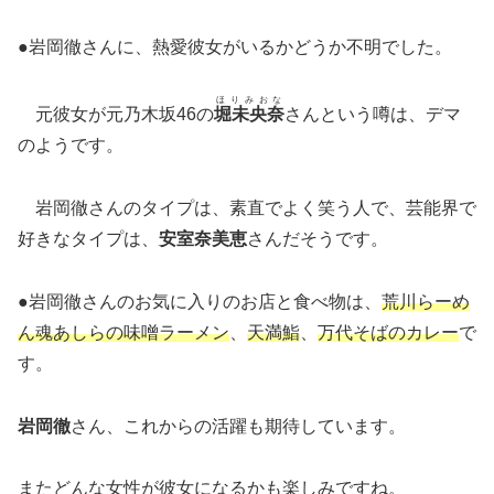
●岩岡徹さんに、熱愛彼女がいるかどうか不明でした。
ほりみおな
元彼女が元乃木坂46の
堀未央奈
さんという噂は、デマ
のようです。
岩岡徹さんのタイプは、素直でよく笑う人で、芸能界で
好きなタイプは、
安室奈美恵
さんだそうです。
●岩岡徹さんのお気に入りのお店と食べ物は、
荒川らーめ
ん魂あしらの味噌ラーメン
、
天満鮨
、
万代そば
のカレー
で
す。
岩岡徹
さん、これからの活躍も期待しています。
またどんな女性が彼女になるかも楽しみですね。