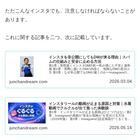
ただこんなインスタでも、注意しなければならないことが
あります。
これに関する記事を二つ、次に記載しています。
インスタを非公開にしてもDMが来る理由｜スパ
ムの仕組みと安全に止める方法
第1章：突然届くインスタDM詐欺ー私が感じた不安と違和
感 第2章：実際に届いたDMの内容と、危険なDMの見分け
方 第3章：なぜ非公開でもDMが届くのかーInstagramの仕
組み 第4章:DMが届いてしまったときの対処法ー今すぐで
きる安全な行動 第5章:アカウントが乗っ取られるとどうな
2026.03.04
junchandream.com
るかー本当に危険な症状 第6章：まとめ ― DMが届いただ
けなら心配いりません
インスタリールの動画が止まる原因と対策｜水着
動画でクルクルが出て焦った体験談
第1章：インスタリールが止まる原因はひとつではない 第2
章：Instagramの画面が“安全か危険か”を見分ける方法
（2026年版） 第3章：Instagramの設定画面が“ぐるぐるし
て開かない”ときの対策
2026.05.14
junchandream.com