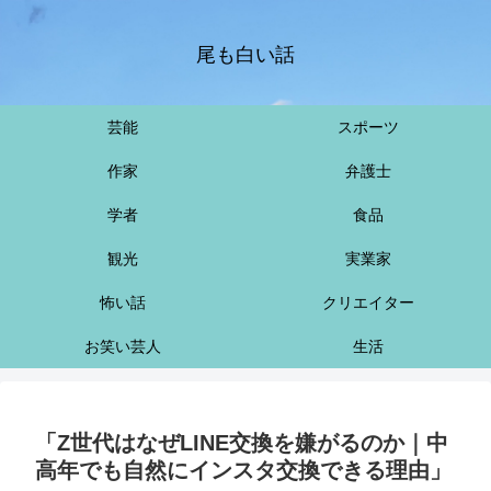
尾も白い話
芸能
スポーツ
作家
弁護士
学者
食品
観光
実業家
怖い話
クリエイター
お笑い芸人
生活
「Z世代はなぜLINE交換を嫌がるのか｜中
高年でも自然にインスタ交換できる理由」