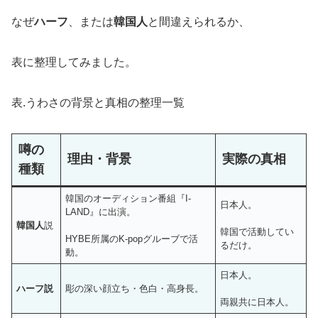
なぜ
ハーフ
、または
韓国人
と間違えられるか、
表に整理してみました。
表.うわさの背景と真相の整理一覧
噂の
理由・背景
実際の真相
種類
韓国のオーディション番組『I-
日本人。
LAND』に出演。
韓国人
説
韓国で活動してい
HYBE所属のK-popグルーブで活
るだけ。
動。
日本人。
ハーフ説
彫の深い顔立ち・色白・高身長。
両親共に日本人。