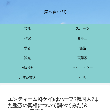
尾も白い話
芸能
スポーツ
作家
弁護士
学者
食品
観光
実業家
怖い話
クリエイター
お笑い芸人
生活
エンティームK(ケイ)はハーフ?韓国人?ま
た整形の真相について調べてみた(＆