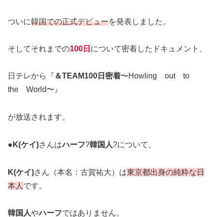
ついに
韓国での正式デビュー
を発表しました。
そしてそれまでの
100日
について密着したドキュメント、
日テレから『
＆TEAM100日密着
〜Howling out to
the World〜』
が放送されます。
●
K(ケイ)
さんは
ハーフ
?
韓国人
?について、
K(ケイ)
さん（本名：古賀祐大）は
東京都出身の純粋な日
本人
です。
韓国人
や
ハーフ
ではありません。