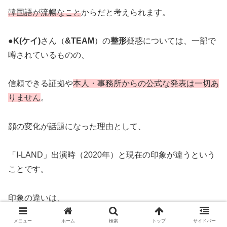
韓国語が流暢なこと
からだと考えられます。
●
K(ケイ)
さん（
&TEAM
）の
整形
疑惑については、一部で
噂されているものの、
信頼できる証拠や
本人・事務所からの公式な発表は一切あ
りません
。
顔の変化が話題になった理由として、
「I-LAND」出演時（2020年）と現在の印象が違うという
ことです。
印象の違いは、
メニュー
ホーム
検索
トップ
サイドバー
韓国メイク・カラコン・髪型の影響