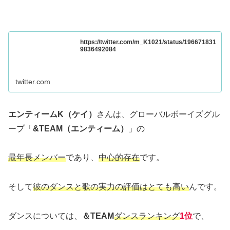
https://twitter.com/m_K1021/status/196671831
9836492084
twitter.com
エンティームK（ケイ）
さんは、グローバルボーイズグル
ープ「
&TEAM（エンティーム）
」の
最年長メンバー
であり、
中心的存在
です。
そして
彼のダンスと歌の実力の評価はとても高い
んです。
ダンスについては、
＆TEAM
ダンスランキング
1位
で、