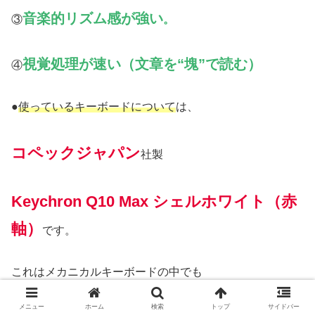
音楽的リズム感が強い
③
。
視覚処理が速い（文章を“塊”で読む）
④
●
使っているキーボードについて
は、
コペックジャパン
社製
Keychron Q10 Max シェルホワイト（赤
軸）
です。
これはメカニカルキーボードの中でも
メニュー
ホーム
検索
トップ
サイドバー
高性能かつカスタマイズ性の高いモデルです。