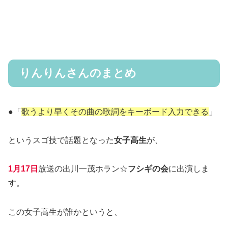
りんりんさんのまとめ
●「
歌うより早くその曲の歌詞をキーボード入力できる
」
というスゴ技で話題となった
女子高生
が、
1月17日
放送の出川一茂ホラン☆
フシギの会
に出演しま
す。
この女子高生が誰かというと、