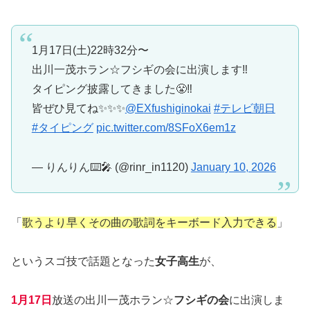
1月17日(土)22時32分〜
出川一茂ホラン☆フシギの会に出演します‼️
タイピング披露してきました😤‼️
皆ぜひ見てね✨️✨️✨️
@EXfushiginokai
#テレビ朝日
#タイピング
pic.twitter.com/8SFoX6em1z
— りんりん⌨️🎤 (@rinr_in1120)
January 10, 2026
「
歌うより早くその曲の歌詞をキーボード入力できる
」
というスゴ技で話題となった
女子高生
が、
1月17日
放送の出川一茂ホラン☆
フシギの会
に出演しま