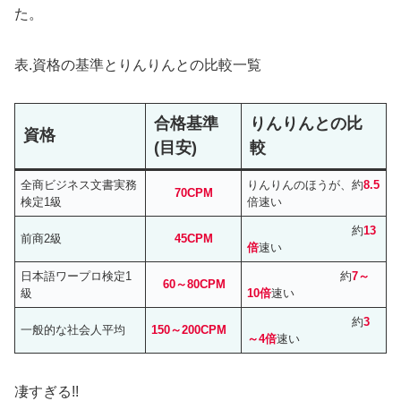
た。
表.資格の基準とりんりんとの比較一覧
合格基準
りんりんとの比
資格
(目安)
較
全商ビジネス文書実務
りんりんのほうが、約
8.5
70CPM
検定1級
倍速い
約
13
前商2級
45CPM
倍
速い
日本語ワープロ検定1
約
7～
60～80CPM
級
10倍
速い
約
3
一般的な社会人平均
150～200CPM
～4倍
速い
凄すぎる!!