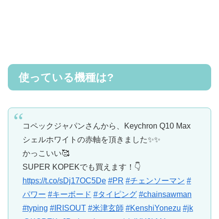
使っている機種は?
コペックジャパンさんから、Keychron Q10 Max
シェルホワイトの赤軸を頂きました✨️✨️
かっこいい🥰
SUPER KOPEKでも買えます！👇
https://t.co/sDj17OC5De
#PR
#チェンソーマン
#
パワー
#キーボード
#タイピング
#chainsawman
#typing
#IRISOUT
#米津玄師
#KenshiYonezu
#jk