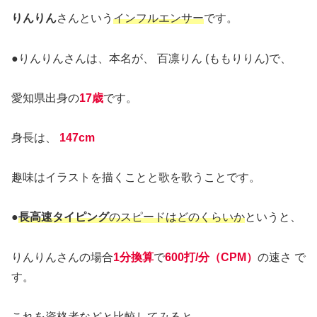
りんりん
さんという
インフルエンサー
です。
●りんりんさんは、本名が、 百凛りん (ももりりん)で、
愛知県出身の
17歳
です。
身長は、
147cm
趣味はイラストを描くことと歌を歌うことです。
●
長高速タイピング
のスピードはどのくらいか
というと、
りんりんさんの場合
1分換算
で
600打/分（CPM）
の速さ で
す。
これを資格者などと比較してみると、