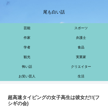
尾も白い話
芸能
スポーツ
作家
弁護士
学者
食品
観光
実業家
怖い話
クリエイター
お笑い芸人
生活
超高速タイピングの女子高生は彼女だ!!(フ
シギの会)