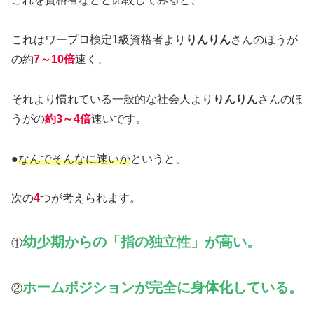
これはワープロ検定1級資格者より
りんりん
さんのほうが
の約
7～10倍
速く、
それより慣れている一般的な社会人より
りんりん
さんのほ
うがの
約3～4倍
速いです。
●
なんでそんなに速いか
というと、
次の
4
つが考えられます。
幼少期からの「指の独立性」が高い。
①
ホームポジションが完全に身体化している。
②