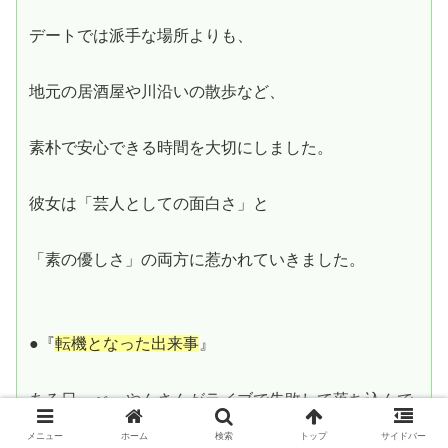
デートでは派手な場所よりも、
地元の居酒屋や川沿いの散歩など、
素朴で安心できる時間を大切にしました。
彼女は「芸人としての面白さ」と
「素の優しさ」の両方に惹かれていきました。
●『
転機となった出来事
』
ある日、べーやんさんがライブで失敗して落ち込んで
いたとき、
メニュー
ホーム
検索
トップ
サイドバー