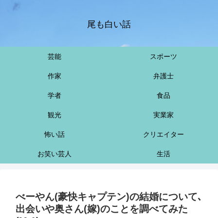
尾も白い話
芸能
スポーツ
作家
弁護士
学者
食品
観光
実業家
怖い話
クリエイター
お笑い芸人
生活
べーやん(豪快キャプテン)の結婚について､
出会いや奥さん(嫁)のことを調べてみた