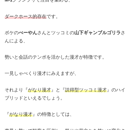
ダークホース的存在
です。
ボケの
べーやん
さんとツッコミの
山下ギャンブルゴリラ
さ
んによる、
勢いと会話のテンポを活かした漫才が特徴です。
一見しゃべくり漫才にみえますが、
それより『
がなり漫才
』と『
説得型ツッコミ漫才
』のハイ
ブリッドといえるでしょう。
『
がなり漫才
』の特徴としては、