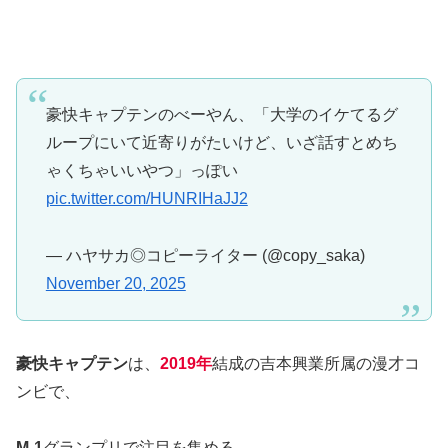
豪快キャプテンのべーやん、「大学のイケてるグ
ループにいて近寄りがたいけど、いざ話すとめち
ゃくちゃいいやつ」っぽい
pic.twitter.com/HUNRIHaJJ2
— ハヤサカ◎コピーライター (@copy_saka)
November 20, 2025
豪快キャプテン
は、
2019年
結成の吉本興業所属の漫才コ
ンビで、
M-1
グランプリで注目を集める、