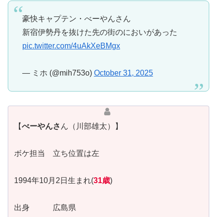
豪快キャプテン・べーやんさん
新宿伊勢丹を抜けた先の街のにおいがあった
pic.twitter.com/4uAkXeBMgx
— ミホ (@mih753o)
October 31, 2025
【
べーやんさ
ん（川部雄太）】
ボケ担当 立ち位置は左
1994年10月2日生まれ(
31歳
)
出身 広島県