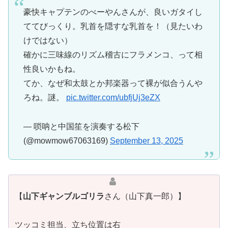
豪快キャプテンのべーやんさんが、良いガタイし
ててびっくり。乳首を隠すな乳首を！（見たいわ
けではない）
確かに三味線のリズム稽古にフラメンコ、って相
性良いかもね。
てか、なぜ和太鼓とか邦楽器って裸が似合うんや
ろね。謎。
pic.twitter.com/ubfjUj3eZX
— 唢呐と中国笙を演奏する松下
(@mowmow67063169)
September 13, 2025
【
山下ギャンブルゴリラ
さん（山下真一郎）】
ツッコミ担当、立ち位置は右